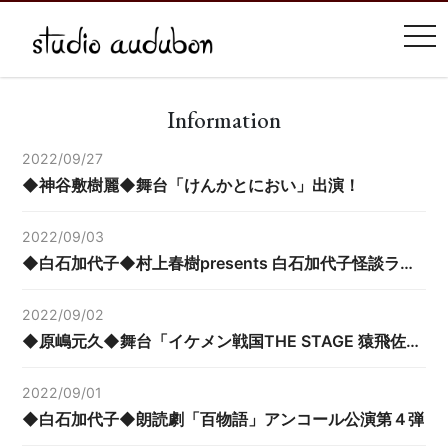
tog
Information
2022/09/27
◆神谷敷樹麗◆舞台「けんかとにおい」出演！
2022/09/03
◆白石加代子◆村上春樹presents 白石加代子怪談ライブ「雨月物語」
2022/09/02
◆原嶋元久◆舞台「イケメン戦国THE STAGE 猿飛佐助編」出演！
2022/09/01
◆白石加代子◆朗読劇「百物語」アンコール公演第４弾