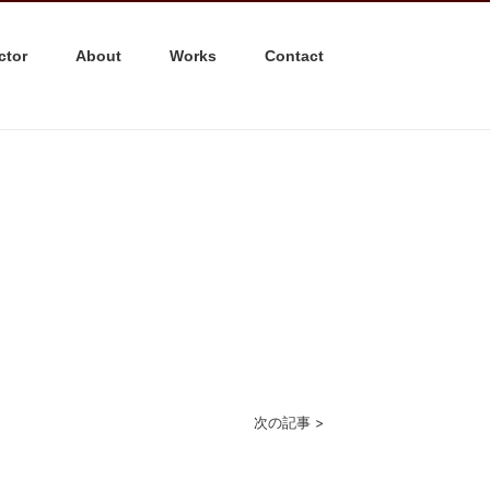
ctor
About
Works
Contact
次の記事 >