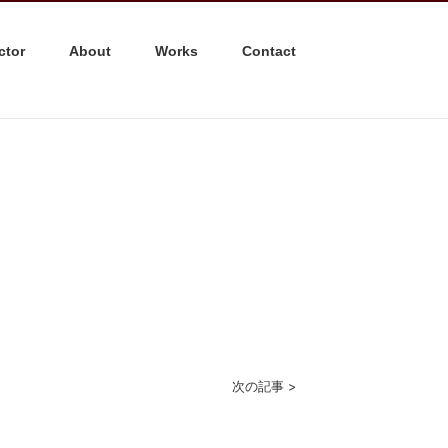
ctor
About
Works
Contact
次の記事 >