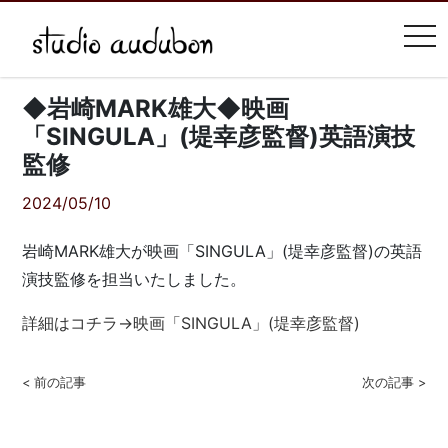
tog
◆岩崎MARK雄大◆映画
「SINGULA」(堤幸彦監督)英語演技
監修
2024/05/10
岩崎MARK雄大が映画「SINGULA」(堤幸彦監督)の英語
演技監修を担当いたしました。
詳細はコチラ→映画「SINGULA」(堤幸彦監督)
< 前の記事
次の記事 >