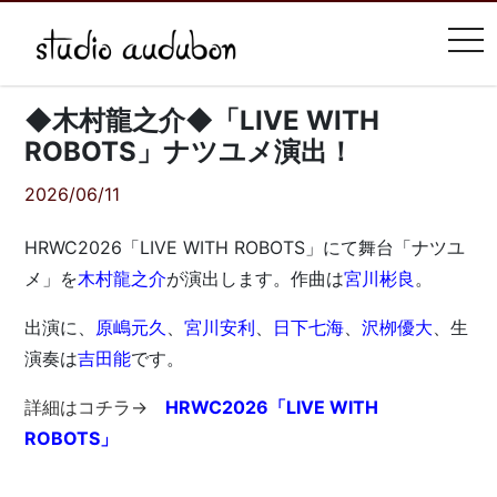
tog
◆木村龍之介◆「LIVE WITH
ROBOTS」ナツユメ演出！
2026/06/11
HRWC2026「LIVE WITH ROBOTS」にて舞台「ナツユ
メ」を
木村龍之介
が演出します。作曲は
宮川彬良
。
出演に、
原嶋元久
、
宮川安利
、
日下七海
、
沢栁優大
、生
演奏は
吉田能
です。
詳細はコチラ→
HRWC2026「LIVE WITH
ROBOTS」