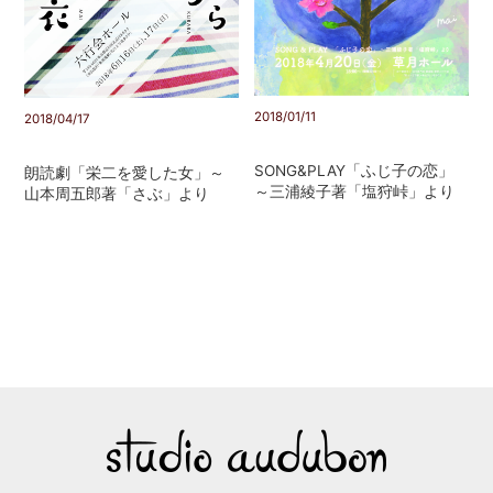
2018/01/11
2018/04/17
SONG&PLAY「ふじ子の恋」
朗読劇「栄二を愛した女」～
～三浦綾子著「塩狩峠」より
山本周五郎著「さぶ」より