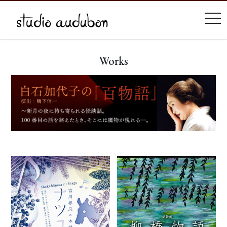
tog
Works