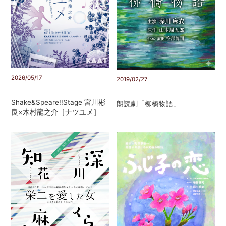
2026/05/17
2019/02/27
Shake&Speare!!Stage 宮川彬
朗読劇「柳橋物語」
良×木村龍之介［ナツユメ］